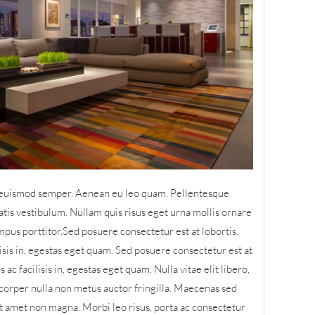
is euismod semper. Aenean eu leo quam. Pellentesque
tis vestibulum. Nullam quis risus eget urna mollis ornare
mpus porttitor.Sed posuere consectetur est at lobortis.
lisis in, egestas eget quam. Sed posuere consectetur est at
 ac facilisis in, egestas eget quam. Nulla vitae elit libero,
orper nulla non metus auctor fringilla. Maecenas sed
sit amet non magna. Morbi leo risus, porta ac consectetur