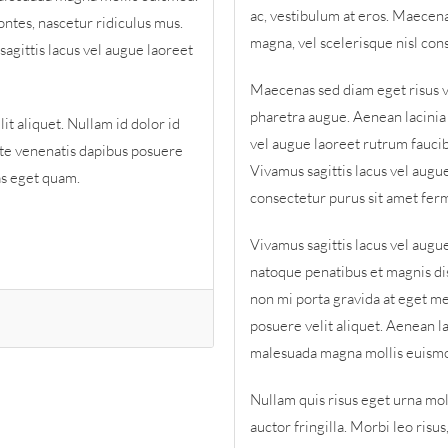
ac, vestibulum at eros. Maecen
ntes, nascetur ridiculus mus.
magna, vel scelerisque nisl cons
agittis lacus vel augue laoreet
Maecenas sed diam eget risus var
pharetra augue. Aenean lacinia
t aliquet. Nullam id dolor id
vel augue laoreet rutrum faucibu
ante venenatis dapibus posuere
Vivamus sagittis lacus vel augu
tas eget quam.
consectetur purus sit amet fe
Vivamus sagittis lacus vel augu
natoque penatibus et magnis dis
non mi porta gravida at eget me
posuere velit aliquet. Aenean l
malesuada magna mollis euism
Nullam quis risus eget urna mol
auctor fringilla. Morbi leo risu