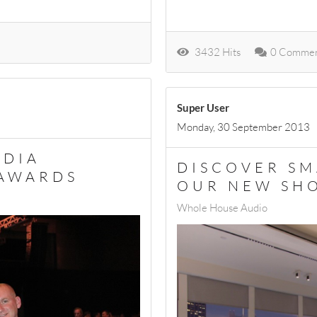
3432 Hits
0 Commen
Super User
Monday, 30 September 2013
EDIA
DISCOVER SM
 AWARDS
OUR NEW S
Whole House Audio