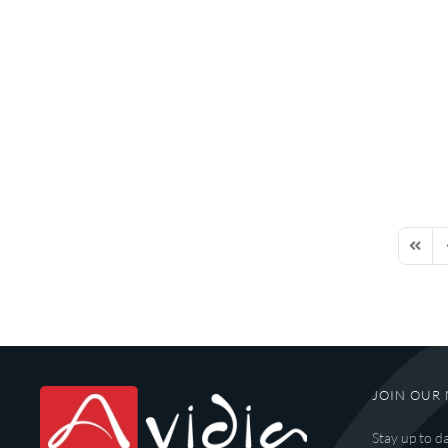
First P
P
JOIN OUR 
Stay up to d