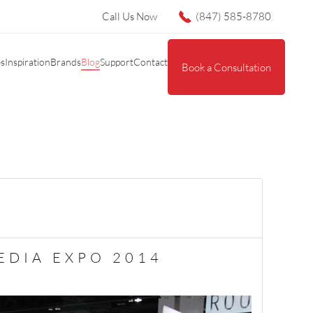
Call Us Now
(847) 585-8780
es
Inspiration
Brands
Blog
Support
Contact
Book a Consultation
CEDIA EXPO 2014