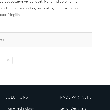
apibus posuere velit aliquet. Nullam id dolor id nibh
onec id elit non mi porta gravida at eget metus. Donec
tor fringilla.
ts
ext Page
Last Page
SOLUTIONS
TRADE PARTNERS
Home Technology
Interior Designers