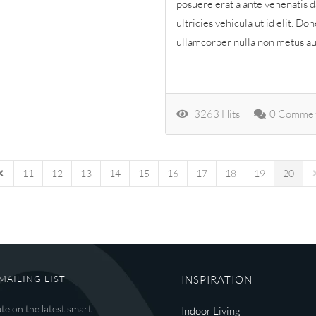
posuere erat a ante venenatis d
ultricies vehicula ut id elit. D
ullamcorper nulla non metus auc
3263 Hits
0 Commen
11
12
13
14
15
16
17
18
19
20
age
revious Page
N
MAILING LIST
INSPIRATION
ate on the latest smart
Indoor Living