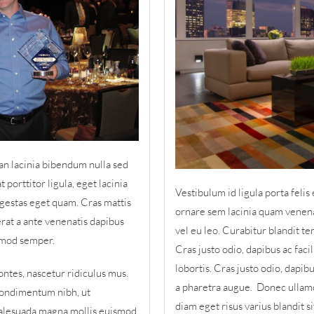
n lacinia bibendum nulla sed
 porttitor ligula, eget lacinia
Vestibulum id ligula porta fel
, egestas eget quam. Cras mattis
ornare sem lacinia quam venena
rat a ante venenatis dapibus
vel eu leo. Curabitur blandit te
ismod semper.
Cras justo odio, dapibus ac faci
lobortis. Cras justo odio, dapibus
ntes, nascetur ridiculus mus.
a pharetra augue. Donec ullamc
condimentum nibh, ut
diam eget risus varius blandit 
malesuada magna mollis euismod.