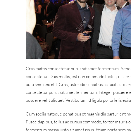
Cras mattis consectetur purus sit amet fermentum. Aenea
consectetur. Duis mollis, est non commodo luctus, nisi erat
odio sem nec elit. Cras justo odio, dapibus ac facilisis in
consectetur purus sit amet fermentum. Integer posuere e
posuere velit aliquet. Vestibulum id ligula porta felis eu
Cum sociis natoque penatibus et magnis dis parturient mo
Fusce dapibus, tellus ac cursus commodo, tortor mauris 
fermentum massa justo sit amet risus. Etiam porta sem 