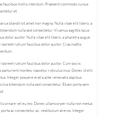
as faucibus mollis interdum. Praesent commodo cursus
ectetur et.
ius blandit sit amet non magna. Nulla vitae elit libero, a
 bibendum nulla sed consectetur. Vivamus sagittis lacus
s dolor auctor. Nulla vitae elit libero, a pharetra augue.
e laoreet rutrum faucibus dolor auctor. Cras mattis
rmentum.
e laoreet rutrum faucibus dolor auctor. Cum sociis
 parturient montes, nascetur ridiculus mus. Donec id elit
tus. Integer posuere erat a ante venenatis dapibus
acinia bibendum nulla sed consectetur. Etiam porta sem
od.
lis ornare vel eu leo. Donec ullamcorper nulla non metus
s, porta ac consectetur ac, vestibulum at eros. Integer